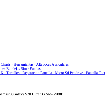
y Chasis
· Herramientas
· Altavoces Auriculares
ones Bandejas Sim
· Fundas
· Kit Tornillos
· Reparacion Pantalla
· Micro Sd Pendrive
· Pantalla Tact
a Samsung Galaxy S20 Ultra 5G SM-G988B