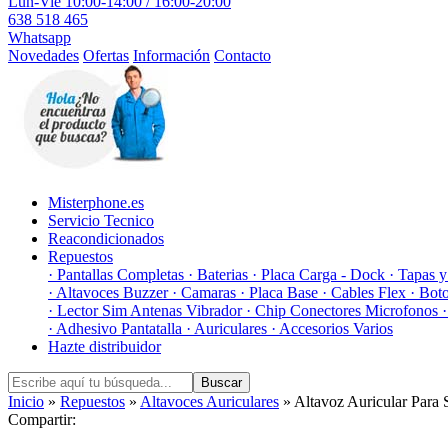
Lun-Vie 10:00-14:00 / 16:00-20:00
638 518 465
Whatsapp
Novedades
Ofertas
Información
Contacto
Misterphone.es
Servicio Tecnico
Reacondicionados
Repuestos
· Pantallas Completas
· Baterias
· Placa Carga - Dock
· Tapas 
· Altavoces Buzzer
· Camaras
· Placa Base
· Cables Flex
· Bot
· Lector Sim Antenas Vibrador
· Chip Conectores Microfonos
· Adhesivo Pantatalla
· Auriculares
· Accesorios Varios
Hazte distribuidor
Buscar
Inicio
»
Repuestos
»
Altavoces Auriculares
» Altavoz Auricular Par
Compartir: