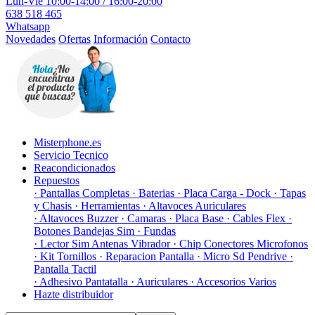
Lun-Vie 10:00-14:00 / 16:00-20:00
638 518 465
Whatsapp
Novedades
Ofertas
Información
Contacto
Misterphone.es
Servicio Tecnico
Reacondicionados
Repuestos
· Pantallas Completas
· Baterias
· Placa Carga - Dock
· Tapas
y Chasis
· Herramientas
· Altavoces Auriculares
· Altavoces Buzzer
· Camaras
· Placa Base
· Cables Flex
·
Botones Bandejas Sim
· Fundas
· Lector Sim Antenas Vibrador
· Chip Conectores Microfonos
· Kit Tornillos
· Reparacion Pantalla
· Micro Sd Pendrive
·
Pantalla Tactil
· Adhesivo Pantatalla
· Auriculares
· Accesorios Varios
Hazte distribuidor