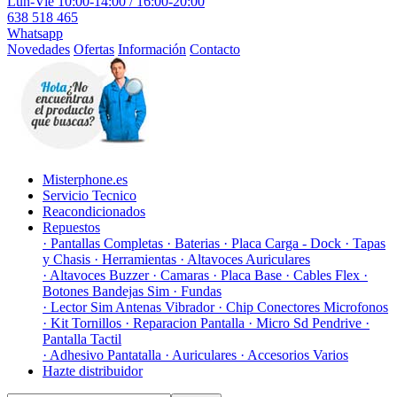
Lun-Vie 10:00-14:00 / 16:00-20:00
638 518 465
Whatsapp
Novedades
Ofertas
Información
Contacto
Misterphone.es
Servicio Tecnico
Reacondicionados
Repuestos
· Pantallas Completas
· Baterias
· Placa Carga - Dock
· Tapas
y Chasis
· Herramientas
· Altavoces Auriculares
· Altavoces Buzzer
· Camaras
· Placa Base
· Cables Flex
·
Botones Bandejas Sim
· Fundas
· Lector Sim Antenas Vibrador
· Chip Conectores Microfonos
· Kit Tornillos
· Reparacion Pantalla
· Micro Sd Pendrive
·
Pantalla Tactil
· Adhesivo Pantatalla
· Auriculares
· Accesorios Varios
Hazte distribuidor