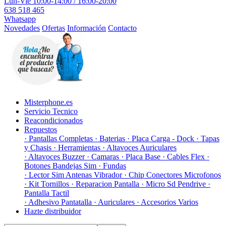
Lun-Vie 10:00-14:00 / 16:00-20:00
638 518 465
Whatsapp
Novedades
Ofertas
Información
Contacto
Misterphone.es
Servicio Tecnico
Reacondicionados
Repuestos
· Pantallas Completas
· Baterias
· Placa Carga - Dock
· Tapas
y Chasis
· Herramientas
· Altavoces Auriculares
· Altavoces Buzzer
· Camaras
· Placa Base
· Cables Flex
·
Botones Bandejas Sim
· Fundas
· Lector Sim Antenas Vibrador
· Chip Conectores Microfonos
· Kit Tornillos
· Reparacion Pantalla
· Micro Sd Pendrive
·
Pantalla Tactil
· Adhesivo Pantatalla
· Auriculares
· Accesorios Varios
Hazte distribuidor