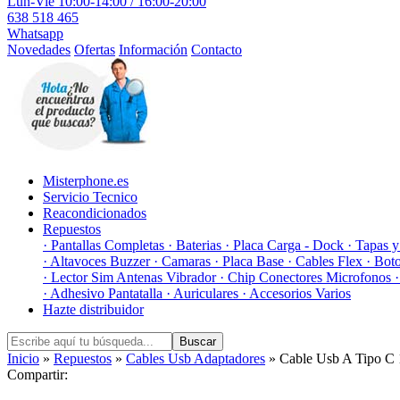
Lun-Vie 10:00-14:00 / 16:00-20:00
638 518 465
Whatsapp
Novedades
Ofertas
Información
Contacto
Misterphone.es
Servicio Tecnico
Reacondicionados
Repuestos
· Pantallas Completas
· Baterias
· Placa Carga - Dock
· Tapas 
· Altavoces Buzzer
· Camaras
· Placa Base
· Cables Flex
· Bot
· Lector Sim Antenas Vibrador
· Chip Conectores Microfonos
· Adhesivo Pantatalla
· Auriculares
· Accesorios Varios
Hazte distribuidor
Buscar
Inicio
»
Repuestos
»
Cables Usb Adaptadores
» Cable Usb A Tipo C
Compartir: