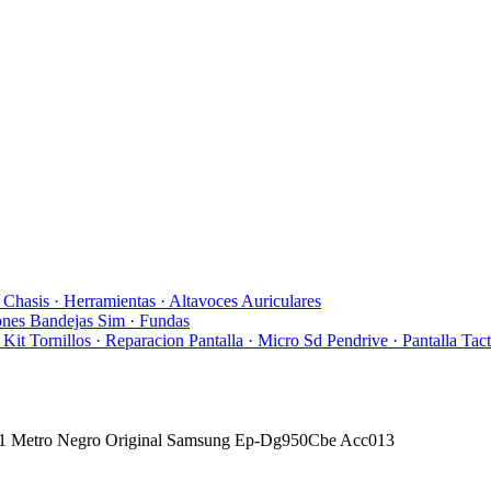
y Chasis
· Herramientas
· Altavoces Auriculares
ones Bandejas Sim
· Fundas
· Kit Tornillos
· Reparacion Pantalla
· Micro Sd Pendrive
· Pantalla Tact
 1 Metro Negro Original Samsung Ep-Dg950Cbe Acc013