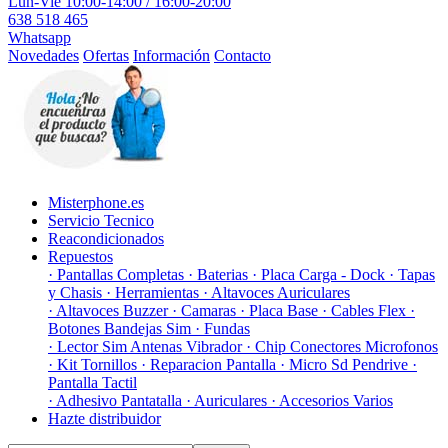
Lun-Vie 10:00-14:00 / 16:00-20:00
638 518 465
Whatsapp
Novedades
Ofertas
Información
Contacto
Misterphone.es
Servicio Tecnico
Reacondicionados
Repuestos
· Pantallas Completas
· Baterias
· Placa Carga - Dock
· Tapas
y Chasis
· Herramientas
· Altavoces Auriculares
· Altavoces Buzzer
· Camaras
· Placa Base
· Cables Flex
·
Botones Bandejas Sim
· Fundas
· Lector Sim Antenas Vibrador
· Chip Conectores Microfonos
· Kit Tornillos
· Reparacion Pantalla
· Micro Sd Pendrive
·
Pantalla Tactil
· Adhesivo Pantatalla
· Auriculares
· Accesorios Varios
Hazte distribuidor