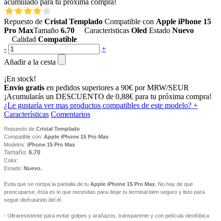
acumulado para tu próxima compra!
Repuesto de
Cristal Templado
Compatible con
Apple iPhone 15
Pro Max
Tamaño
6.70
Caracteristicas
Oled
Estado
Nuevo
Calidad
Compatible
-
+
Añadir a la cesta
¡En stock!
Envío gratis
en pedidos superiores a 90€ por MRW/SEUR
¡Acumularás un
DESCUENTO de 0,88€
para tu próxima compra!
¿Le gustaría ver mas productos compatibles de este modelo?
+
Características
Comentarios
Repuesto de
Cristal Templado
Compatible con:
Apple iPhone 15 Pro Max
Modelos:
iPhone 15 Pro Max
Tamaño:
6.70
Color:
Estado:
Nuevo.
Evita que se rompa la pantalla de tu
Apple iPhone 15 Pro Max
. No hay de que
preocuparse, ésta es lo que necesitas para dejar tu terminal bien seguro y listo para
seguir disfrutando del él.
- Ultraresistente para evitar golpes y arañazos, transparente y con película oleofóbica