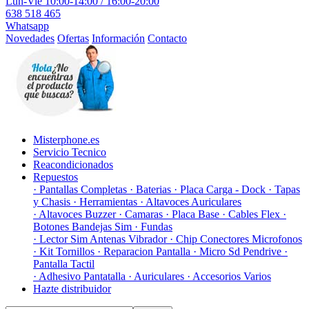
Lun-Vie 10:00-14:00 / 16:00-20:00
638 518 465
Whatsapp
Novedades
Ofertas
Información
Contacto
Misterphone.es
Servicio Tecnico
Reacondicionados
Repuestos
· Pantallas Completas
· Baterias
· Placa Carga - Dock
· Tapas
y Chasis
· Herramientas
· Altavoces Auriculares
· Altavoces Buzzer
· Camaras
· Placa Base
· Cables Flex
·
Botones Bandejas Sim
· Fundas
· Lector Sim Antenas Vibrador
· Chip Conectores Microfonos
· Kit Tornillos
· Reparacion Pantalla
· Micro Sd Pendrive
·
Pantalla Tactil
· Adhesivo Pantatalla
· Auriculares
· Accesorios Varios
Hazte distribuidor