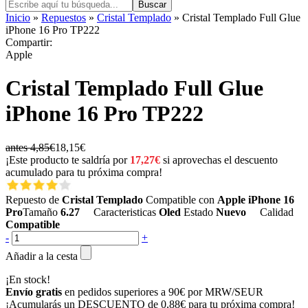
Buscar
Inicio
»
Repuestos
»
Cristal Templado
» Cristal Templado Full Glue
iPhone 16 Pro TP222
Compartir:
Apple
Cristal Templado Full Glue
iPhone 16 Pro TP222
antes 4,85€
18,15€
¡Este producto te saldría por
17,27€
si aprovechas el descuento
acumulado para tu próxima compra!
Repuesto de
Cristal Templado
Compatible con
Apple iPhone 16
Pro
Tamaño
6.27
Caracteristicas
Oled
Estado
Nuevo
Calidad
Compatible
-
+
Añadir a la cesta
¡En stock!
Envío gratis
en pedidos superiores a 90€ por MRW/SEUR
¡Acumularás un
DESCUENTO de 0,88€
para tu próxima compra!