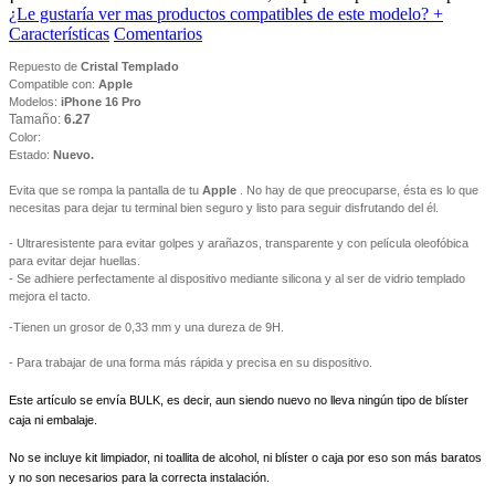
¿Le gustaría ver mas productos compatibles de este modelo?
+
Características
Comentarios
Repuesto de
Cristal Templado
Compatible con:
Apple
Modelos:
iPhone 16 Pro
Tamaño:
6.27
Color:
Estado:
Nuevo.
Evita que se rompa la pantalla de tu
Apple
. No hay de que preocuparse, ésta es lo que
necesitas para dejar tu terminal bien seguro y listo para seguir disfrutando del él.
- Ultraresistente para evitar golpes y arañazos, transparente y con película oleofóbica
para evitar dejar huellas.
- Se adhiere perfectamente al dispositivo mediante silicona y al ser de vidrio templado
mejora el tacto.
-Tienen un grosor de 0,33 mm y una dureza de 9H.
- Para trabajar de una forma más rápida y precisa en su dispositivo.
Este artículo se envía BULK, es decir, aun siendo nuevo no lleva ningún tipo de blíster
caja ni embalaje.
No se incluye kit limpiador, ni toallita de alcohol, ni blíster o caja por eso son más baratos
y no son necesarios para la correcta instalación.