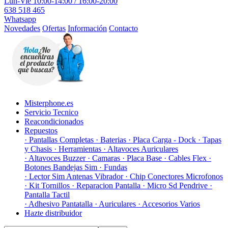
Lun-Vie 10:00-14:00 / 16:00-20:00
638 518 465
Whatsapp
Novedades
Ofertas
Información
Contacto
Misterphone.es
Servicio Tecnico
Reacondicionados
Repuestos
· Pantallas Completas
· Baterias
· Placa Carga - Dock
· Tapas
y Chasis
· Herramientas
· Altavoces Auriculares
· Altavoces Buzzer
· Camaras
· Placa Base
· Cables Flex
·
Botones Bandejas Sim
· Fundas
· Lector Sim Antenas Vibrador
· Chip Conectores Microfonos
· Kit Tornillos
· Reparacion Pantalla
· Micro Sd Pendrive
·
Pantalla Tactil
· Adhesivo Pantatalla
· Auriculares
· Accesorios Varios
Hazte distribuidor