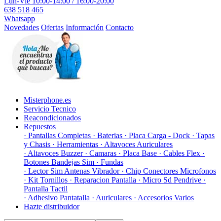
Lun-Vie 10:00-14:00 / 16:00-20:00
638 518 465
Whatsapp
Novedades
Ofertas
Información
Contacto
Misterphone.es
Servicio Tecnico
Reacondicionados
Repuestos
· Pantallas Completas
· Baterias
· Placa Carga - Dock
· Tapas
y Chasis
· Herramientas
· Altavoces Auriculares
· Altavoces Buzzer
· Camaras
· Placa Base
· Cables Flex
·
Botones Bandejas Sim
· Fundas
· Lector Sim Antenas Vibrador
· Chip Conectores Microfonos
· Kit Tornillos
· Reparacion Pantalla
· Micro Sd Pendrive
·
Pantalla Tactil
· Adhesivo Pantatalla
· Auriculares
· Accesorios Varios
Hazte distribuidor