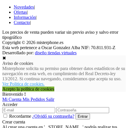
Novedades
|
Ofertas
|
Información
|
Contacto
|
Los precios de venta pueden variar sin previo aviso y salvo error
tipográfico
Copyright © 2026 misterphone.es
Esta web pertenece a Oscar Gonzalez Alba NIF: 70.811.931-Z
Desarrollado por:
diseño tiendas virtuales
✖
Aviso de cookies
Misterphone solicita su permiso para obtener datos estadísticos de su
navegación en esta web, en cumplimiento del Real Decreto-ley
13/2012. Si continua navegando, consideramos que acepta su uso.
Ver Politica de cookies.
Acepto la política de cookies
Bienvenido
!
Mi Cuenta
Mis Pedidos
Salir
Acceder
Recordarme
¿Olvidó su contraseña?
Crear cuenta
Al crear una cuenta en ' . STORE_NAME . ' podrás realizar tus