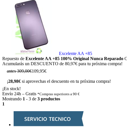
Excelente AA +85
Repuesto de
Excelente AA +85 100% Original Nunca Reparado
C
Acumularás un
DESCUENTO de 80,97€
para tu próxima compra!
antes 309,00€
1
0
9
,
9
5
€
¡
28,98€
si aprovechas el descuento en tu próxima compra!
¡En stock!
Envío 24h – Gratis
*Compras superiores a 90 €
Mostrando
1
- 3 de
3 productos
1