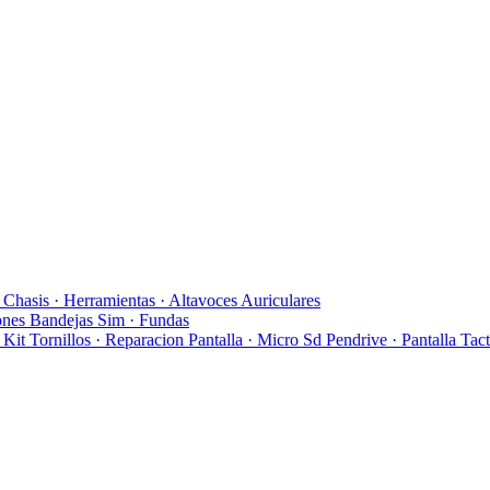
y Chasis
· Herramientas
· Altavoces Auriculares
ones Bandejas Sim
· Fundas
· Kit Tornillos
· Reparacion Pantalla
· Micro Sd Pendrive
· Pantalla Tact