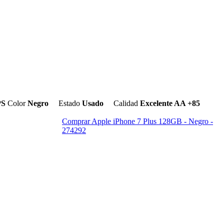
PS
Color
Negro
Estado
Usado
Calidad
Excelente AA +85
Comprar Apple iPhone 7 Plus 128GB - Negro -
274292