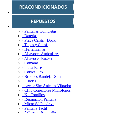
· Pantallas Completas
· Baterias
· Placa Carga - Dock
· Tapas y Chasis
· Herramientas
· Altavoces Auriculares
· Altavoces Buzzer
· Camaras
· Placa Base
· Cables Flex
· Botones Bandejas Sim
· Fundas
· Lector Sim Antenas Vibrador
· Chip Conectores Microfonos
· Kit Tornillos
· Reparacion Pantalla
· Micro Sd Pendrive
· Pantalla Tactil
· Adhesivo Pantatalla