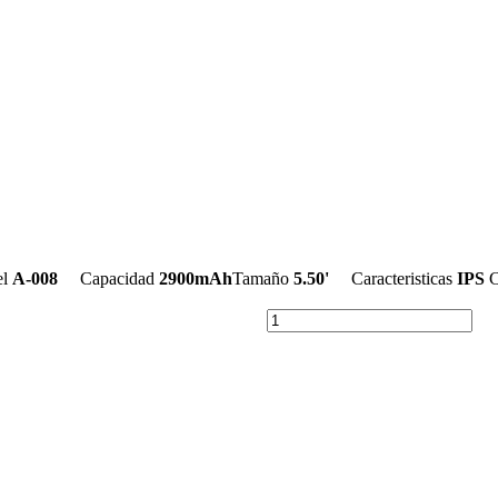
l
A-008
Capacidad
2900mAh
Tamaño
5.50'
Caracteristicas
IPS
C