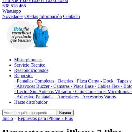
Lun-Vie 10:00-14:00 / 16:00-20:00
638 518 465
Whatsapp
Novedades
Ofertas
Información
Contacto
Misterphone.es
Servicio Tecnico
Reacondicionados
Repuestos
· Pantallas Completas
· Baterias
· Placa Carga - Dock
· Tapas 
· Altavoces Buzzer
· Camaras
· Placa Base
· Cables Flex
· Bot
· Lector Sim Antenas Vibrador
· Chip Conectores Microfonos
· Adhesivo Pantatalla
· Auriculares
· Accesorios Varios
Hazte distribuidor
Buscar
Inicio
»
Repuestos para iPhone 7 Plus