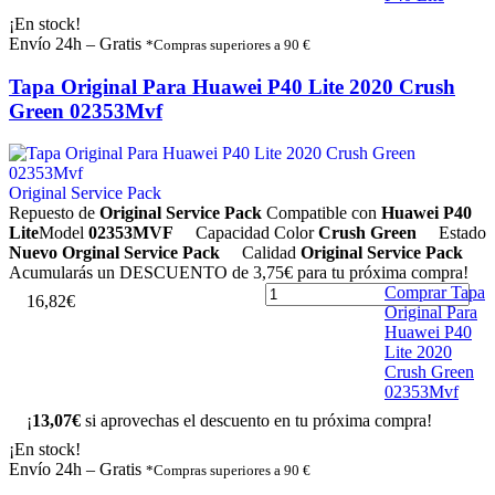
¡En stock!
Envío 24h – Gratis
*Compras superiores a 90 €
Tapa Original Para Huawei P40 Lite 2020 Crush
Green 02353Mvf
Original Service Pack
Repuesto de
Original Service Pack
Compatible con
Huawei P40
Lite
Model
02353MVF
Capacidad
Color
Crush Green
Estado
Nuevo Orginal Service Pack
Calidad
Original Service Pack
Acumularás un
DESCUENTO de 3,75€
para tu próxima compra!
Comprar Tapa
1
6
,
8
2
€
Original Para
Huawei P40
Lite 2020
Crush Green
02353Mvf
¡
13,07€
si aprovechas el descuento en tu próxima compra!
¡En stock!
Envío 24h – Gratis
*Compras superiores a 90 €