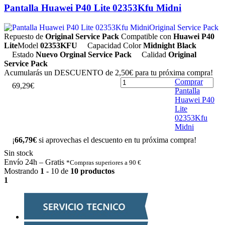
Pantalla Huawei P40 Lite 02353Kfu Midni
Original Service Pack
Repuesto de
Original Service Pack
Compatible con
Huawei P40
Lite
Model
02353KFU
Capacidad
Color
Midnight Black
Estado
Nuevo Orginal Service Pack
Calidad
Original
Service Pack
Acumularás un
DESCUENTO de 2,50€
para tu próxima compra!
Comprar
6
9
,
2
9
€
Pantalla
Huawei P40
Lite
02353Kfu
Midni
¡
66,79€
si aprovechas el descuento en tu próxima compra!
Sin stock
Envío 24h – Gratis
*Compras superiores a 90 €
Mostrando
1
- 10 de
10 productos
1