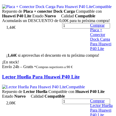
Compatible
Repuesto de
Placa + conector Dock Carga
Compatible con
Huawei P40 Lite
Estado
Nuevo
Calidad
Compatible
Acumularás un
DESCUENTO de 0,00€
para tu próxima compra!
Comprar
1
,
4
4
€
Placa +
Conector
Dock Carga
Para Huawei
P40 Lite
¡
1,44€
si aprovechas el descuento en tu próxima compra!
¡En stock!
Envío 24h – Gratis
*Compras superiores a 90 €
Lector Huella Para Huawei P40 Lite
Compatible
Repuesto de
Lector Huella
Compatible con
Huawei P40 Lite
Estado
Nuevo
Calidad
Compatible
Comprar
2
,
0
8
€
Lector Huella
Para Huawei
P40 Lite