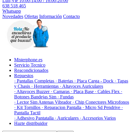
Lun-Vie 10:00-14:00 / 16:00-20:00
638 518 465
Whatsapp
Novedades
Ofertas
Información
Contacto
Misterphone.es
Servicio Tecnico
Reacondicionados
Repuestos
· Pantallas Completas
· Baterias
· Placa Carga - Dock
· Tapas
y Chasis
· Herramientas
· Altavoces Auriculares
· Altavoces Buzzer
· Camaras
· Placa Base
· Cables Flex
·
Botones Bandejas Sim
· Fundas
· Lector Sim Antenas Vibrador
· Chip Conectores Microfonos
· Kit Tornillos
· Reparacion Pantalla
· Micro Sd Pendrive
·
Pantalla Tactil
· Adhesivo Pantatalla
· Auriculares
· Accesorios Varios
Hazte distribuidor