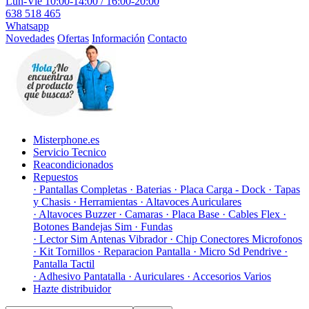
Lun-Vie 10:00-14:00 / 16:00-20:00
638 518 465
Whatsapp
Novedades
Ofertas
Información
Contacto
Misterphone.es
Servicio Tecnico
Reacondicionados
Repuestos
· Pantallas Completas
· Baterias
· Placa Carga - Dock
· Tapas
y Chasis
· Herramientas
· Altavoces Auriculares
· Altavoces Buzzer
· Camaras
· Placa Base
· Cables Flex
·
Botones Bandejas Sim
· Fundas
· Lector Sim Antenas Vibrador
· Chip Conectores Microfonos
· Kit Tornillos
· Reparacion Pantalla
· Micro Sd Pendrive
·
Pantalla Tactil
· Adhesivo Pantatalla
· Auriculares
· Accesorios Varios
Hazte distribuidor