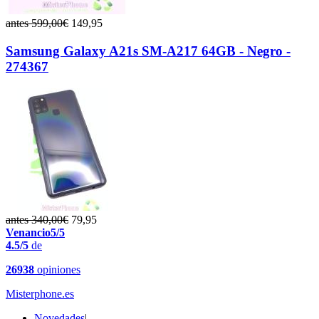
antes 599,00€
149,95
Samsung Galaxy A21s SM-A217 64GB - Negro -
274367
antes 340,00€
79,95
Venancio
5/5
4.5/5
de
26938
opiniones
Misterphone.es
Novedades
|