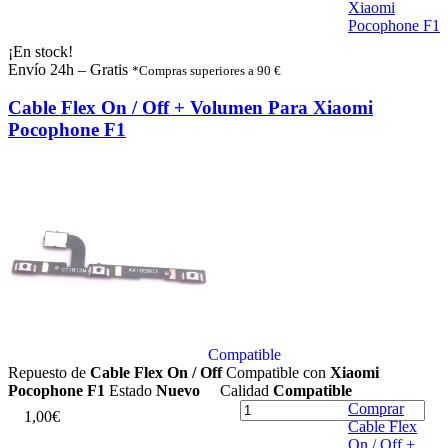
Xiaomi
Pocophone F1
¡En stock!
Envío 24h – Gratis
*Compras superiores a 90 €
Cable Flex On / Off + Volumen Para Xiaomi
Pocophone F1
Compatible
Repuesto de
Cable Flex On / Off
Compatible con
Xiaomi
Pocophone F1
Estado
Nuevo
Calidad
Compatible
Comprar
1
,
0
0
€
Cable Flex
On / Off +