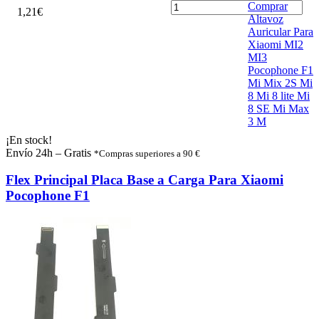
Comprar
1
,
2
1
€
Altavoz
Auricular Para
Xiaomi MI2
MI3
Pocophone F1
Mi Mix 2S Mi
8 Mi 8 lite Mi
8 SE Mi Max
3 M
¡En stock!
Envío 24h – Gratis
*Compras superiores a 90 €
Flex Principal Placa Base a Carga Para Xiaomi
Pocophone F1