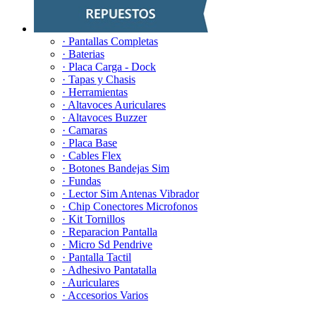
· Pantallas Completas
· Baterias
· Placa Carga - Dock
· Tapas y Chasis
· Herramientas
· Altavoces Auriculares
· Altavoces Buzzer
· Camaras
· Placa Base
· Cables Flex
· Botones Bandejas Sim
· Fundas
· Lector Sim Antenas Vibrador
· Chip Conectores Microfonos
· Kit Tornillos
· Reparacion Pantalla
· Micro Sd Pendrive
· Pantalla Tactil
· Adhesivo Pantatalla
· Auriculares
· Accesorios Varios