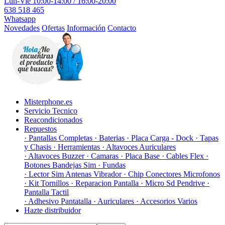
Lun-Vie 10:00-14:00 / 16:00-20:00
638 518 465
Whatsapp
Novedades
Ofertas
Información
Contacto
Misterphone.es
Servicio Tecnico
Reacondicionados
Repuestos
· Pantallas Completas
· Baterias
· Placa Carga - Dock
· Tapas
y Chasis
· Herramientas
· Altavoces Auriculares
· Altavoces Buzzer
· Camaras
· Placa Base
· Cables Flex
·
Botones Bandejas Sim
· Fundas
· Lector Sim Antenas Vibrador
· Chip Conectores Microfonos
· Kit Tornillos
· Reparacion Pantalla
· Micro Sd Pendrive
·
Pantalla Tactil
· Adhesivo Pantatalla
· Auriculares
· Accesorios Varios
Hazte distribuidor