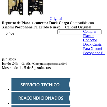
Original
Repuesto de
Placa + conector Dock Carga
Compatible con
Xiaomi Pocophone F1
Estado
Nuevo
Calidad
Original
Comprar
5
,
4
0
€
Placa +
Conector
Dock Carga
Para Xiaomi
Pocophone F1
¡En stock!
Envío 24h – Gratis
*Compras superiores a 90 €
Mostrando
1
- 5 de
5 productos
1