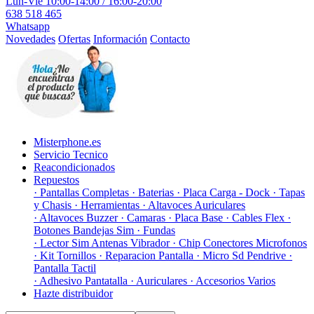
Lun-Vie 10:00-14:00 / 16:00-20:00
638 518 465
Whatsapp
Novedades
Ofertas
Información
Contacto
Misterphone.es
Servicio Tecnico
Reacondicionados
Repuestos
· Pantallas Completas
· Baterias
· Placa Carga - Dock
· Tapas
y Chasis
· Herramientas
· Altavoces Auriculares
· Altavoces Buzzer
· Camaras
· Placa Base
· Cables Flex
·
Botones Bandejas Sim
· Fundas
· Lector Sim Antenas Vibrador
· Chip Conectores Microfonos
· Kit Tornillos
· Reparacion Pantalla
· Micro Sd Pendrive
·
Pantalla Tactil
· Adhesivo Pantatalla
· Auriculares
· Accesorios Varios
Hazte distribuidor